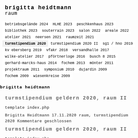
brigitta heidtmann
raum
betriebsgelände 2024
HLHE 2023
peschkenhaus 2023
bibliothek 2023
souterrain 2023
salon 2022
areale 2022
atelier 2021
neersen 2021
raumzeit 2021
turmstipendium 2020
turmstipendium 2020 II
sg1 / hno 2019
kv ebersberg 2019
vfakr 2018
versandhalle 2017
wilke-atelier 2017
pförtnerloge 2016
busch 8 2015
gerhard-marcks-haus 2014
fochem 2013
mönter 2011
projektraum 2011
symposium 2010
dujardin 2009
fochem 2009
wiesenkreise 2009
brigitta heidtmann
turmstipendium geldern 2020, raum II
template index.php
Brigitta Heidtmann
17.11.2020
raum
,
turmstipendium
2020
Kommentare geschlossen
turmstipendium geldern 2020, raum II