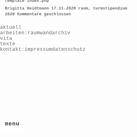
template index.php
Brigitta Heidtmann
17.11.2020
raum
,
turmstipendium
2020
Kommentare geschlossen
aktuell
arbeiten
raum
wand
archiv
vita
texte
kontakt
impressum
datenschutz
menu