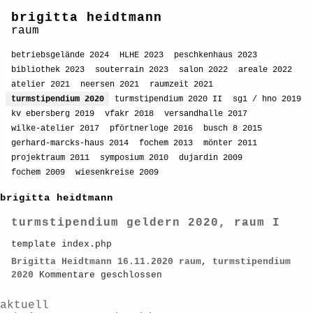
brigitta heidtmann
raum
betriebsgelände 2024
HLHE 2023
peschkenhaus 2023
bibliothek 2023
souterrain 2023
salon 2022
areale 2022
atelier 2021
neersen 2021
raumzeit 2021
turmstipendium 2020
turmstipendium 2020 II
sg1 / hno 2019
kv ebersberg 2019
vfakr 2018
versandhalle 2017
wilke-atelier 2017
pförtnerloge 2016
busch 8 2015
gerhard-marcks-haus 2014
fochem 2013
mönter 2011
projektraum 2011
symposium 2010
dujardin 2009
fochem 2009
wiesenkreise 2009
brigitta heidtmann
turmstipendium geldern 2020, raum I
template index.php
Brigitta Heidtmann
16.11.2020
raum
,
turmstipendium
2020
Kommentare geschlossen
aktuell