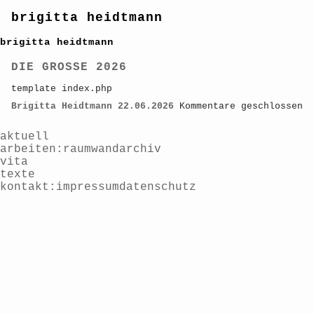
brigitta heidtmann
brigitta heidtmann
DIE GROSSE 2026
template index.php
Brigitta Heidtmann
22.06.2026
Kommentare geschlossen
aktuell
arbeiten
raum
wand
archiv
vita
texte
kontakt
impressum
datenschutz