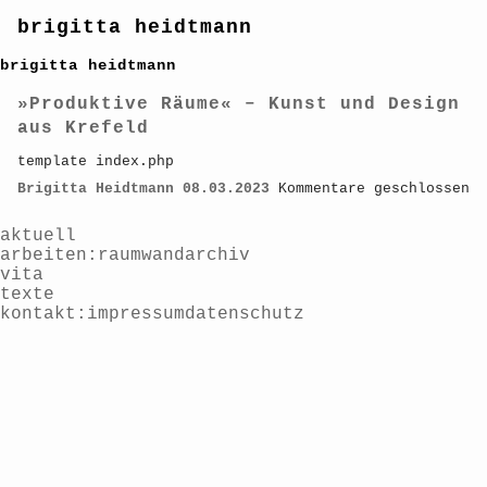
brigitta heidtmann
brigitta heidtmann
»Produktive Räume« – Kunst und Design
aus Krefeld
template index.php
Brigitta Heidtmann
08.03.2023
Kommentare geschlossen
aktuell
arbeiten
raum
wand
archiv
vita
texte
kontakt
impressum
datenschutz