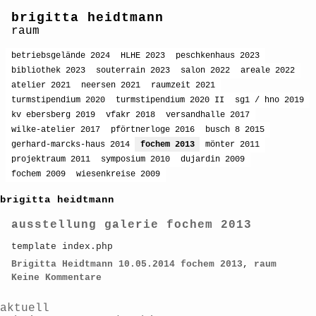
brigitta heidtmann
raum
betriebsgelände 2024
HLHE 2023
peschkenhaus 2023
bibliothek 2023
souterrain 2023
salon 2022
areale 2022
atelier 2021
neersen 2021
raumzeit 2021
turmstipendium 2020
turmstipendium 2020 II
sg1 / hno 2019
kv ebersberg 2019
vfakr 2018
versandhalle 2017
wilke-atelier 2017
pförtnerloge 2016
busch 8 2015
gerhard-marcks-haus 2014
fochem 2013
mönter 2011
projektraum 2011
symposium 2010
dujardin 2009
fochem 2009
wiesenkreise 2009
brigitta heidtmann
ausstellung galerie fochem 2013
template index.php
Brigitta Heidtmann
10.05.2014
fochem 2013
,
raum
Keine Kommentare
aktuell