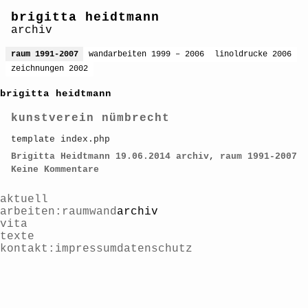
brigitta heidtmann
archiv
raum 1991-2007
wandarbeiten 1999 – 2006
linoldrucke 2006
zeichnungen 2002
brigitta heidtmann
kunstverein nümbrecht
template index.php
Brigitta Heidtmann
19.06.2014
archiv
,
raum 1991-2007
Keine Kommentare
aktuell
arbeiten
raum
wand
archiv
vita
texte
kontakt
impressum
datenschutz