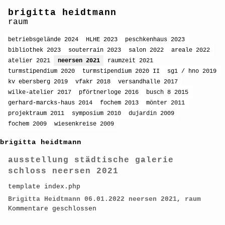
brigitta heidtmann
raum
betriebsgelände 2024
HLHE 2023
peschkenhaus 2023
bibliothek 2023
souterrain 2023
salon 2022
areale 2022
atelier 2021
neersen 2021
raumzeit 2021
turmstipendium 2020
turmstipendium 2020 II
sg1 / hno 2019
kv ebersberg 2019
vfakr 2018
versandhalle 2017
wilke-atelier 2017
pförtnerloge 2016
busch 8 2015
gerhard-marcks-haus 2014
fochem 2013
mönter 2011
projektraum 2011
symposium 2010
dujardin 2009
fochem 2009
wiesenkreise 2009
brigitta heidtmann
ausstellung städtische galerie
schloss neersen 2021
template index.php
Brigitta Heidtmann
06.01.2022
neersen 2021
,
raum
Kommentare geschlossen