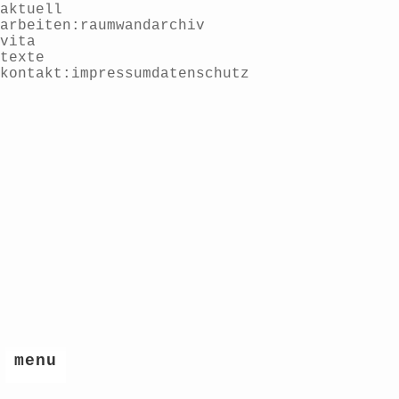
aktuell
arbeiten
raum
wand
archiv
vita
texte
kontakt
impressum
datenschutz
menu