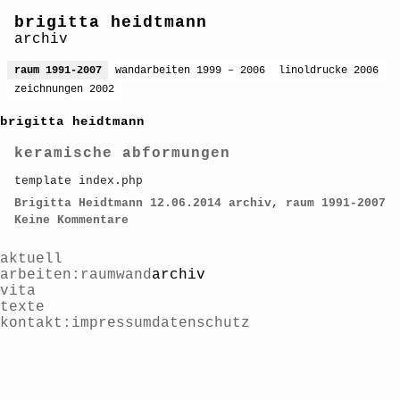
brigitta heidtmann
archiv
raum 1991-2007
wandarbeiten 1999 – 2006
linoldrucke 2006
zeichnungen 2002
brigitta heidtmann
keramische abformungen
template index.php
Brigitta Heidtmann
12.06.2014
archiv
,
raum 1991-2007
Keine Kommentare
aktuell
arbeiten
raum
wand
archiv
vita
texte
kontakt
impressum
datenschutz