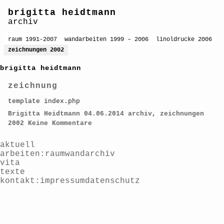
brigitta heidtmann
archiv
raum 1991-2007
wandarbeiten 1999 – 2006
linoldrucke 2006
zeichnungen 2002
brigitta heidtmann
zeichnung
template index.php
Brigitta Heidtmann
04.06.2014
archiv
,
zeichnungen
2002
Keine Kommentare
aktuell
arbeiten
raum
wand
archiv
vita
texte
kontakt
impressum
datenschutz